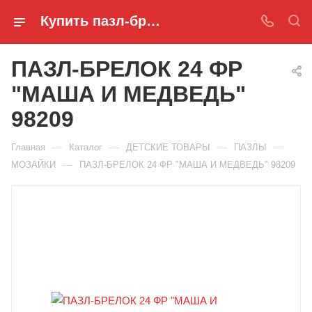
Купить пазл-брелок 24 фр "маша и медведь" 98209 в Ростове-на-Дону
ПАЗЛ-БРЕЛОК 24 ФР
"МАША И МЕДВЕДЬ"
98209
—
—
—
—
Главная
Каталог
ДЕТСКИЕ ТОВАРЫ
ПАЗЛЫ
—
МОЗАЙКИ
ПАЗЛ-БРЕЛОК 24 ФР "МАША И МЕДВЕДЬ" 98209