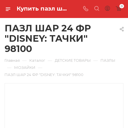
0
Купить пазл шар 24 фр "disney: тачки" 98100 в Ростове-на-Дону
ПАЗЛ ШАР 24 ФР
"DISNEY: ТАЧКИ"
98100
—
—
—
Главная
Каталог
ДЕТСКИЕ ТОВАРЫ
ПАЗЛЫ
—
—
МОЗАЙКИ
ПАЗЛ ШАР 24 ФР "DISNEY: ТАЧКИ" 98100