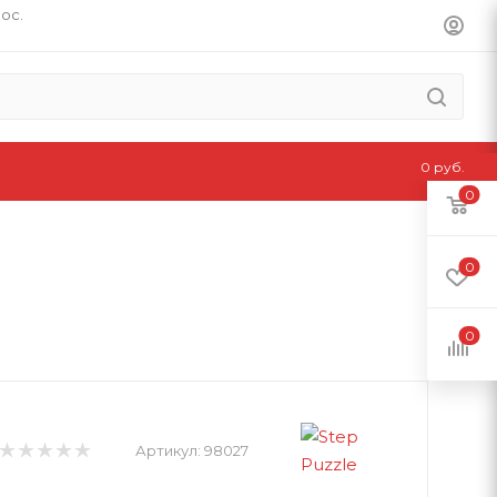
пос.
0 руб.
0
0
0
Артикул:
98027