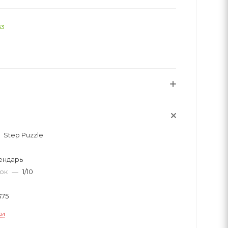
53
Step Puzzle
ендарь
вок
—
1/10
375
ки