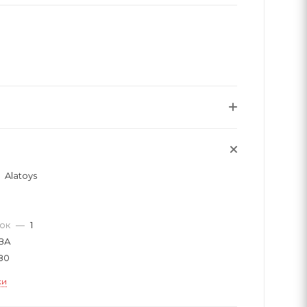
Alatoys
вок
—
1
ВА
80
ки