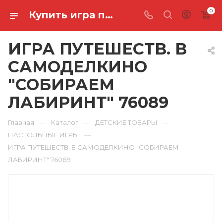
0
Купить игра путешеств. в самоделкино "собираем лабиринт" 76089 в Ростове-на-Дону
ИГРА ПУТЕШЕСТВ. В
САМОДЕЛКИНО
"СОБИРАЕМ
ЛАБИРИНТ" 76089
—
—
—
Главная
Каталог
ДЕТСКИЕ ТОВАРЫ
—
НАСТОЛЬНЫЕ ИГРЫ
ИГРА ПУТЕШЕСТВ. В САМОДЕЛКИНО "СОБИРАЕМ
ЛАБИРИНТ" 76089