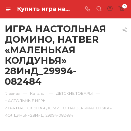
0
Купить игра настольная домино, hatber «маленькая колдунья» 28ИнД_29994-082484 в Ростове-на-Дону
ИГРА НАСТОЛЬНАЯ
ДОМИНО, HATBER
«МАЛЕНЬКАЯ
КОЛДУНЬЯ»
28ИнД_29994-
082484
—
—
—
Главная
Каталог
ДЕТСКИЕ ТОВАРЫ
—
НАСТОЛЬНЫЕ ИГРЫ
ИГРА НАСТОЛЬНАЯ ДОМИНО, HATBER «МАЛЕНЬКАЯ
КОЛДУНЬЯ» 28ИнД_29994-082484