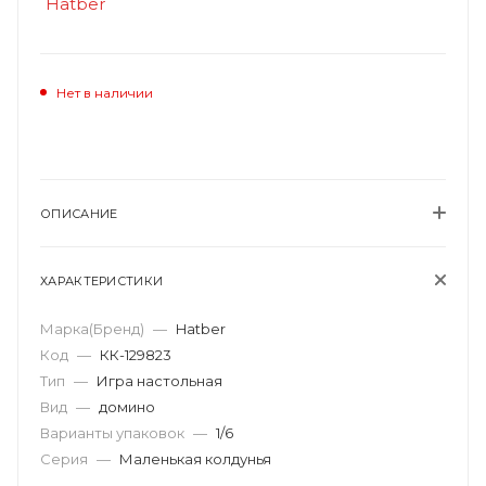
Нет в наличии
ОПИСАНИЕ
ХАРАКТЕРИСТИКИ
Марка(Бренд)
—
Hatber
Код
—
КК-129823
Тип
—
Игра настольная
Вид
—
домино
Варианты упаковок
—
1/6
Серия
—
Маленькая колдунья