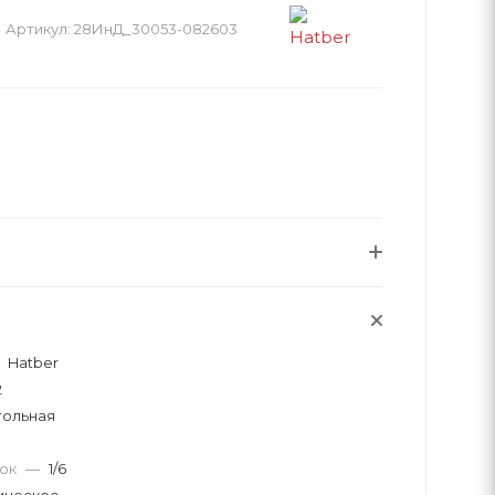
Артикул:
28ИнД_30053-082603
Hatber
2
тольная
вок
—
1/6
ическое