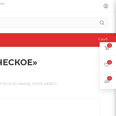
пос.
0 руб.
0
ЧЕСКОЕ»
0
0
ЧЕСКОЕ» 28ИнД_30053-082603