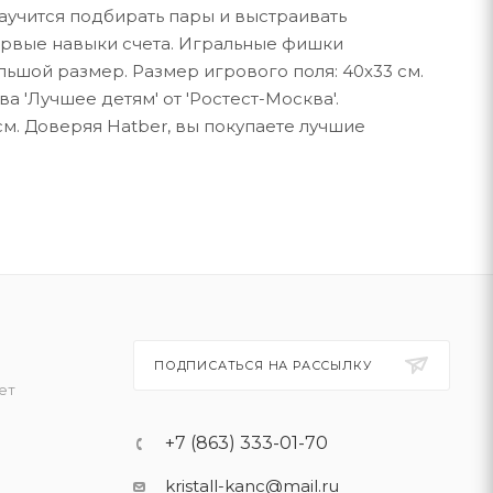
аучится подбирать пары и выстраивать
ервые навыки счета. Игральные фишки
ьшой размер. Размер игрового поля: 40х33 см.
 'Лучшее детям' от 'Ростест-Москва'.
см. Доверяя Hatber, вы покупаете лучшие
ПОДПИСАТЬСЯ НА РАССЫЛКУ
ет
+7 (863) 333-01-70
kristall-kanc@mail.ru