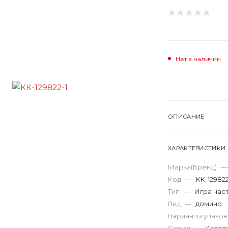
Нет в наличии
ОПИСАНИЕ
ХАРАКТЕРИСТИКИ
Марка(Бренд)
—
Код
—
КК-12982
Тип
—
Игра нас
Вид
—
домино
Варианты упако
Серия
—
Класс