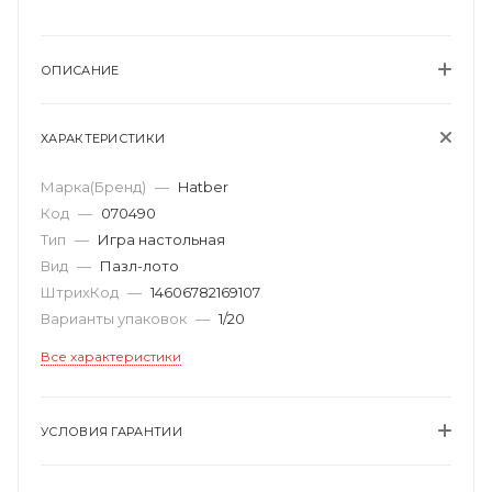
ОПИСАНИЕ
ХАРАКТЕРИСТИКИ
Марка(Бренд)
—
Hatber
Код
—
070490
Тип
—
Игра настольная
Вид
—
Пазл-лото
ШтрихКод
—
14606782169107
Варианты упаковок
—
1/20
Все характеристики
УСЛОВИЯ ГАРАНТИИ