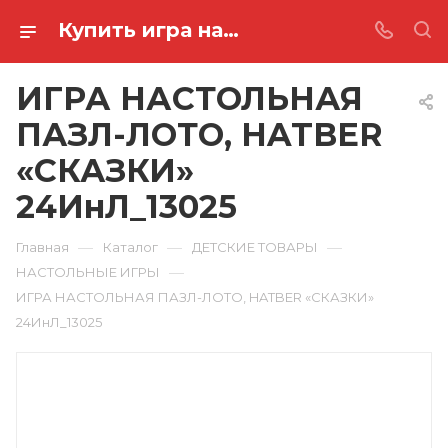
Купить игра настольная пазл-лото, hatber «сказки» 24ИнЛ_13025 в Ростове-на-Дону
ИГРА НАСТОЛЬНАЯ
ПАЗЛ-ЛОТО, HATBER
«СКАЗКИ»
24ИнЛ_13025
—
—
—
Главная
Каталог
ДЕТСКИЕ ТОВАРЫ
—
НАСТОЛЬНЫЕ ИГРЫ
ИГРА НАСТОЛЬНАЯ ПАЗЛ-ЛОТО, HATBER «СКАЗКИ»
24ИнЛ_13025