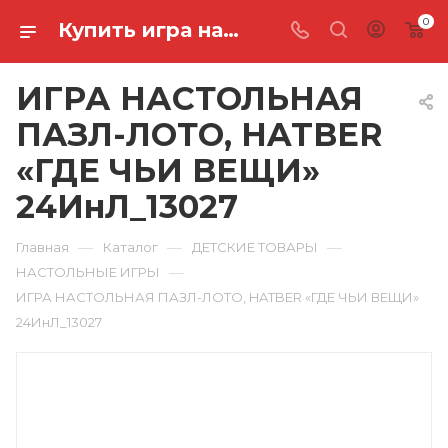
0
Купить игра настольная пазл-лото, hatber «где чьи вещи» 24ИнЛ_13027 в Ростове-на-Дону
ИГРА НАСТОЛЬНАЯ
ПАЗЛ-ЛОТО, HATBER
«ГДЕ ЧЬИ ВЕЩИ»
24ИнЛ_13027
—
—
—
Главная
Каталог
ДЕТСКИЕ ТОВАРЫ
—
НАСТОЛЬНЫЕ ИГРЫ
ИГРА НАСТОЛЬНАЯ ПАЗЛ-ЛОТО, HATBER «ГДЕ ЧЬИ ВЕЩИ»
24ИнЛ_13027