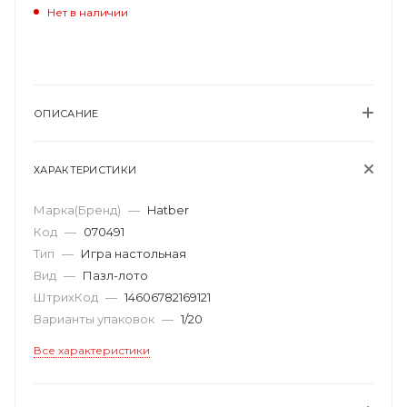
Нет в наличии
ОПИСАНИЕ
ХАРАКТЕРИСТИКИ
Марка(Бренд)
—
Hatber
Код
—
070491
Тип
—
Игра настольная
Вид
—
Пазл-лото
ШтрихКод
—
14606782169121
Варианты упаковок
—
1/20
Все характеристики