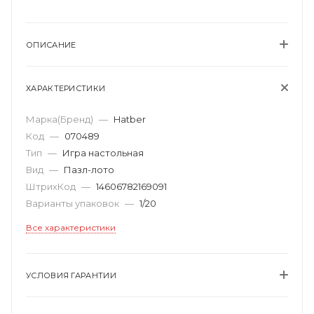
ОПИСАНИЕ
ХАРАКТЕРИСТИКИ
Марка(Бренд)
—
Hatber
Код
—
070489
Тип
—
Игра настольная
Вид
—
Пазл-лото
ШтрихКод
—
14606782169091
Варианты упаковок
—
1/20
Все характеристики
УСЛОВИЯ ГАРАНТИИ