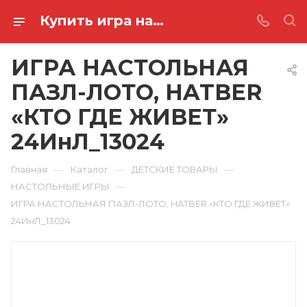
Купить игра настольная пазл-лото, hatber «кто где живет» 24ИнЛ_13024 в Ростове-на-Дону
ИГРА НАСТОЛЬНАЯ
ПАЗЛ-ЛОТО, HATBER
«КТО ГДЕ ЖИВЕТ»
24ИнЛ_13024
—
—
—
Главная
Каталог
ДЕТСКИЕ ТОВАРЫ
—
НАСТОЛЬНЫЕ ИГРЫ
ИГРА НАСТОЛЬНАЯ ПАЗЛ-ЛОТО, HATBER «КТО ГДЕ ЖИВЕТ»
24ИнЛ_13024