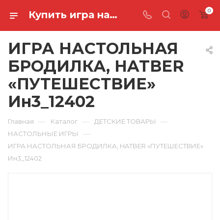
0
Купить игра настольная бродилка, hatber «путешествие» Ин3_12402 в Ростове-на-Дону
ИГРА НАСТОЛЬНАЯ
БРОДИЛКА, HATBER
«ПУТЕШЕСТВИЕ»
Ин3_12402
—
—
—
Главная
Каталог
ДЕТСКИЕ ТОВАРЫ
—
НАСТОЛЬНЫЕ ИГРЫ
ИГРА НАСТОЛЬНАЯ БРОДИЛКА, HATBER «ПУТЕШЕСТВИЕ»
Ин3_12402