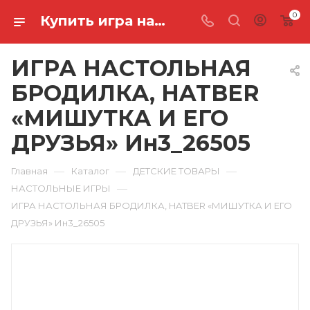
0
Купить игра настольная бродилка, hatber «мишутка и его друзья» Ин3_26505 в Ростове-на-Дону
ИГРА НАСТОЛЬНАЯ
БРОДИЛКА, HATBER
«МИШУТКА И ЕГО
ДРУЗЬЯ» Ин3_26505
—
—
—
Главная
Каталог
ДЕТСКИЕ ТОВАРЫ
—
НАСТОЛЬНЫЕ ИГРЫ
ИГРА НАСТОЛЬНАЯ БРОДИЛКА, HATBER «МИШУТКА И ЕГО
ДРУЗЬЯ» Ин3_26505