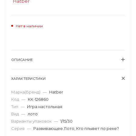
Нет в наличии
ОПИСАНИЕ
ХАРАКТЕРИСТИКИ
Марка(Бренд)
—
Hatber
Код
—
КК-126860
Тип
—
Игра настольная
Вид
—
лото
Варианты упаковок
—
1/15/30
Серия
—
Развивающее Лото, Кто плывет по реке?