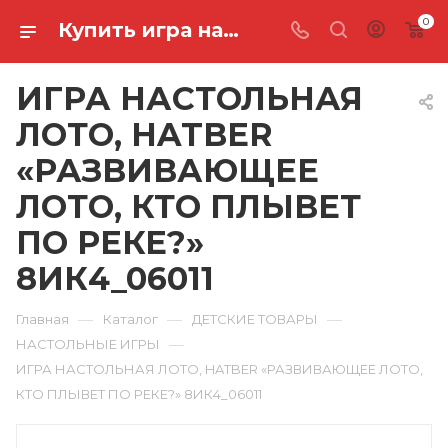
0
Купить игра настольная лото, hatber «развивающее лото, кто плывет по реке?» 8ИК4_06011 в Ростове-на-Дону
ИГРА НАСТОЛЬНАЯ
ЛОТО, HATBER
«РАЗВИВАЮЩЕЕ
ЛОТО, КТО ПЛЫВЕТ
ПО РЕКЕ?»
8ИК4_06011
—
—
—
Главная
Каталог
ДЕТСКИЕ ТОВАРЫ
—
НАСТОЛЬНЫЕ ИГРЫ
ИГРА НАСТОЛЬНАЯ ЛОТО, HATBER «РАЗВИВАЮЩЕЕ ЛОТО,
КТО ПЛЫВЕТ ПО РЕКЕ?» 8ИК4_06011