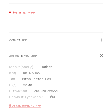
Нет в наличии
ОПИСАНИЕ
ХАРАКТЕРИСТИКИ
Марка(Бренд)
—
Hatber
Код
—
КК-126865
Тип
—
Игра настольная
Вид
—
мемо
ШтрихКод
—
2001298565279
Варианты упаковок
—
1/10
Все характеристики