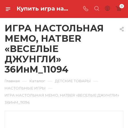
0
Купить игра настольная мемо, hatber «веселые джунгли» 36ИнМ_11094 в Ростове-на-Дону
ИГРА НАСТОЛЬНАЯ
МЕМО, HATBER
«ВЕСЕЛЫЕ
ДЖУНГЛИ»
36ИнМ_11094
—
—
—
Главная
Каталог
ДЕТСКИЕ ТОВАРЫ
—
НАСТОЛЬНЫЕ ИГРЫ
ИГРА НАСТОЛЬНАЯ МЕМО, HATBER «ВЕСЕЛЫЕ ДЖУНГЛИ»
36ИнМ_11094