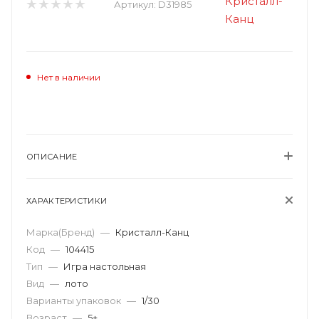
Артикул:
D31985
Нет в наличии
ОПИСАНИЕ
ХАРАКТЕРИСТИКИ
Марка(Бренд)
—
Кристалл-Канц
Код
—
104415
Тип
—
Игра настольная
Вид
—
лото
Варианты упаковок
—
1/30
Возраст
—
5+