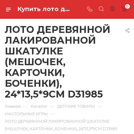
0
Купить лото деревянной лакированной шкатулке (мешочек, карточки, боченки), 24*13,5*9см D31985 в Ростове-на-Дону
ЛОТО ДЕРЕВЯННОЙ
ЛАКИРОВАННОЙ
ШКАТУЛКЕ
(МЕШОЧЕК,
КАРТОЧКИ,
БОЧЕНКИ),
24*13,5*9СМ D31985
—
—
—
Главная
Каталог
ДЕТСКИЕ ТОВАРЫ
—
НАСТОЛЬНЫЕ ИГРЫ
ЛОТО ДЕРЕВЯННОЙ ЛАКИРОВАННОЙ ШКАТУЛКЕ
(МЕШОЧЕК, КАРТОЧКИ, БОЧЕНКИ), 24*13,5*9СМ D31985