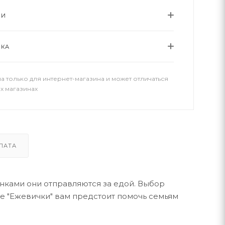
ИИ
ВКА
а только для интернет-магазина и может отличаться
х магазинах
ЛАТА
инками они отправляются за едой. Выбор
гре "Ежевички" вам предстоит помочь семьям