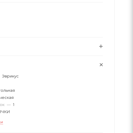
Эврикус
тольная
ческая
вок
—
1
ИЧКИ
ки