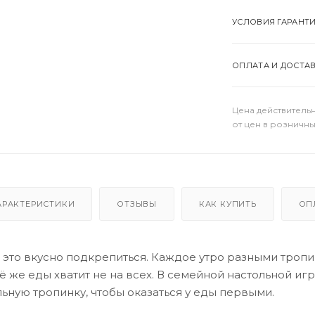
УСЛОВИЯ ГАРАНТ
ОПЛАТА И ДОСТА
Цена действительн
от цен в розничны
АРАКТЕРИСТИКИ
ОТЗЫВЫ
КАК КУПИТЬ
ОП
- это вкусно подкрепиться. Каждое утро разными троп
сё же еды хватит не на всех. В семейной настольной и
ьную тропинку, чтобы оказаться у еды первыми.