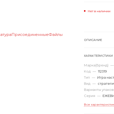
Нет в наличии
ОПИСАНИЕ
ХАРАКТЕРИСТИКИ
Марка(Бренд)
—
Код
—
112319
Тип
—
Игра нас
Вид
—
стратеги
Варианты упако
Серия
—
ЕЖЕВ
Все характеристи