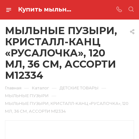
Купить мыльные пузыри, кристалл-канц «русалочка», 120 мл, 36 см, ассорти M12334 в Ростове-на-Дону
МЫЛЬНЫЕ ПУЗЫРИ,
КРИСТАЛЛ-КАНЦ
«РУСАЛОЧКА», 120
МЛ, 36 СМ, АССОРТИ
M12334
—
—
—
Главная
Каталог
ДЕТСКИЕ ТОВАРЫ
—
МЫЛЬНЫЕ ПУЗЫРИ
МЫЛЬНЫЕ ПУЗЫРИ, КРИСТАЛЛ-КАНЦ «РУСАЛОЧКА», 120
МЛ, 36 СМ, АССОРТИ M12334