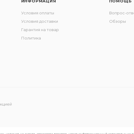
ИНФОРМАЦИЯ
ПОМОЩЬ
Условия оплаты
Вопрос-отв
Условия доставки
Обзоры
Гарантия на товар
Политика
укцией
ик, наличия на складе, стоимости товаров, носит информационный характер и ни