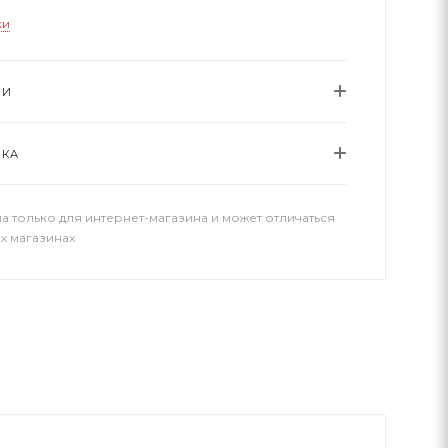
ки
ИИ
ВКА
а только для интернет-магазина и может отличаться
х магазинах