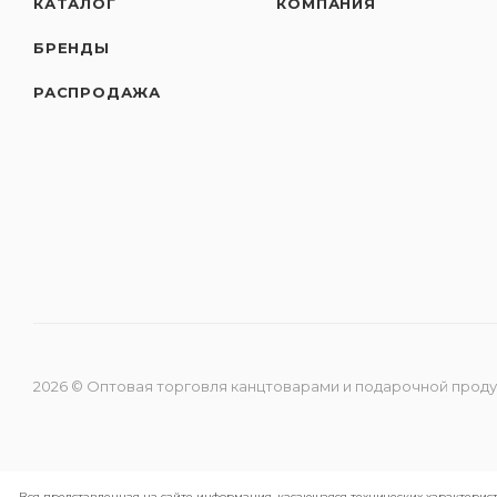
КАТАЛОГ
КОМПАНИЯ
БРЕНДЫ
РАСПРОДАЖА
2026 © Оптовая торговля канцтоварами и подарочной прод
Вся представленная на сайте информация, касающаяся технических характерист