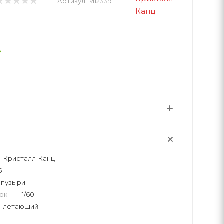
Артикул:
M12339
2
Кристалл-Канц
6
 пузыри
вок
—
1/60
летающий