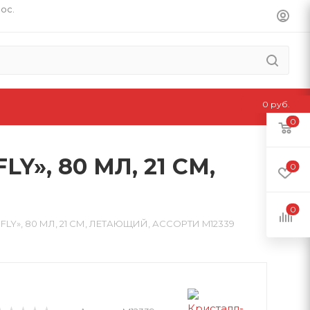
пос.
0 руб.
0
, 80 МЛ, 21 СМ,
0
0
», 80 МЛ, 21 СМ, ЛЕТАЮЩИЙ, АССОРТИ M12339