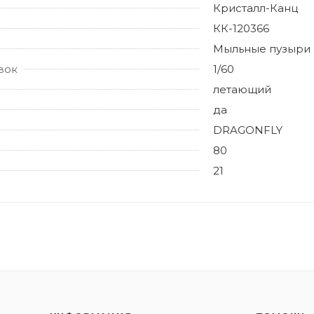
Кристалл-Канц
КК-120366
Мыльные пузыри
вок
1/60
летающий
да
DRAGONFLY
80
21