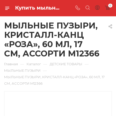
0
Купить мыльные пузыри, кристалл-канц «роза», 60 мл, 17 см, ассорти M12366 в Ростове-на-Дону
МЫЛЬНЫЕ ПУЗЫРИ,
КРИСТАЛЛ-КАНЦ
«РОЗА», 60 МЛ, 17
СМ, АССОРТИ M12366
—
—
—
Главная
Каталог
ДЕТСКИЕ ТОВАРЫ
—
МЫЛЬНЫЕ ПУЗЫРИ
МЫЛЬНЫЕ ПУЗЫРИ, КРИСТАЛЛ-КАНЦ «РОЗА», 60 МЛ, 17
СМ, АССОРТИ M12366