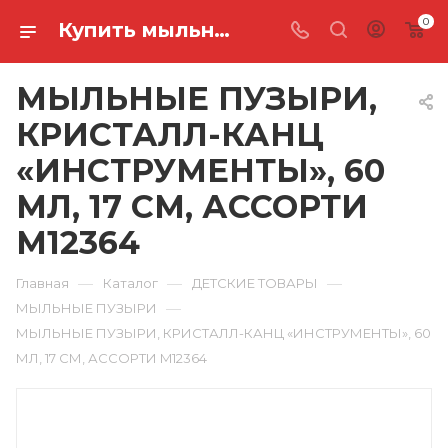
0
Купить мыльные пузыри, кристалл-канц «инструменты», 60 мл, 17 см, ассорти M12364 в Ростове-на-Дону
МЫЛЬНЫЕ ПУЗЫРИ,
КРИСТАЛЛ-КАНЦ
«ИНСТРУМЕНТЫ», 60
МЛ, 17 СМ, АССОРТИ
M12364
—
—
—
Главная
Каталог
ДЕТСКИЕ ТОВАРЫ
—
МЫЛЬНЫЕ ПУЗЫРИ
МЫЛЬНЫЕ ПУЗЫРИ, КРИСТАЛЛ-КАНЦ «ИНСТРУМЕНТЫ», 60
МЛ, 17 СМ, АССОРТИ M12364