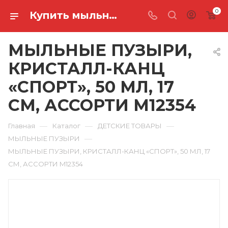
0
Купить мыльные пузыри, кристалл-канц «спорт», 50 мл, 17 см, ассорти M12354 в Ростове-на-Дону
МЫЛЬНЫЕ ПУЗЫРИ,
КРИСТАЛЛ-КАНЦ
«СПОРТ», 50 МЛ, 17
СМ, АССОРТИ M12354
—
—
—
Главная
Каталог
ДЕТСКИЕ ТОВАРЫ
—
МЫЛЬНЫЕ ПУЗЫРИ
МЫЛЬНЫЕ ПУЗЫРИ, КРИСТАЛЛ-КАНЦ «СПОРТ», 50 МЛ, 17
СМ, АССОРТИ M12354