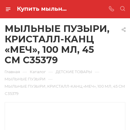
Купить мыльные пузыри, кристалл-канц «меч», 100 мл, 45 см C35379 в Ростове-на-Дону
МЫЛЬНЫЕ ПУЗЫРИ,
КРИСТАЛЛ-КАНЦ
«МЕЧ», 100 МЛ, 45
СМ C35379
—
—
—
Главная
Каталог
ДЕТСКИЕ ТОВАРЫ
—
МЫЛЬНЫЕ ПУЗЫРИ
МЫЛЬНЫЕ ПУЗЫРИ, КРИСТАЛЛ-КАНЦ «МЕЧ», 100 МЛ, 45 СМ
C35379