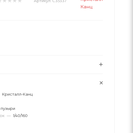
Артикул:
C35337
Кристалл-Канц
 пузыри
вок
—
1/40/160