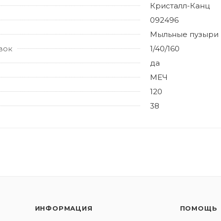
Кристалл-Канц
092496
Мыльные пузыри
вок
1/40/160
да
МЕЧ
120
38
ИНФОРМАЦИЯ
ПОМОЩЬ