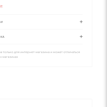
ки
ИИ
ВКА
а только для интернет-магазина и может отличаться
х магазинах