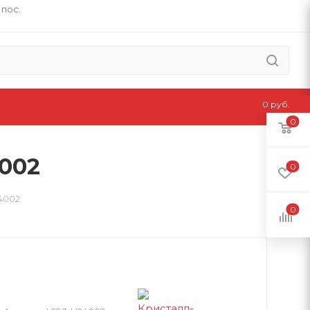
 пос.
0 руб.
0
002
0
4002
0