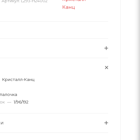
Артикул:
L293-H24002
Кристалл-Канц
палочка
вок
—
1/96/192
ИИ