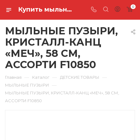
0
Купить мыльные пузыри, кристалл-канц «меч», 58 см, ассорти F10850 в Ростове-на-Дону
МЫЛЬНЫЕ ПУЗЫРИ,
КРИСТАЛЛ-КАНЦ
«МЕЧ», 58 СМ,
АССОРТИ F10850
—
—
—
Главная
Каталог
ДЕТСКИЕ ТОВАРЫ
—
МЫЛЬНЫЕ ПУЗЫРИ
МЫЛЬНЫЕ ПУЗЫРИ, КРИСТАЛЛ-КАНЦ «МЕЧ», 58 СМ,
АССОРТИ F10850