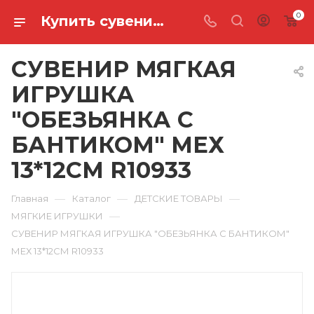
0
Купить сувенир мягкая игрушка "обезьянка с бантиком" мех 13*12см R10933 в Ростове-на-Дону
СУВЕНИР МЯГКАЯ
ИГРУШКА
"ОБЕЗЬЯНКА С
БАНТИКОМ" МЕХ
13*12СМ R10933
—
—
—
Главная
Каталог
ДЕТСКИЕ ТОВАРЫ
—
МЯГКИЕ ИГРУШКИ
СУВЕНИР МЯГКАЯ ИГРУШКА "ОБЕЗЬЯНКА С БАНТИКОМ"
МЕХ 13*12СМ R10933