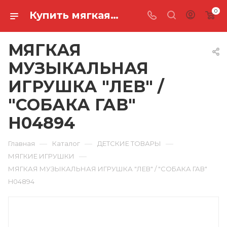
0
Купить мягкая музыкальная игрушка "лев" / "собака гав" H04894 в Ростове-на-Дону
МЯГКАЯ
МУЗЫКАЛЬНАЯ
ИГРУШКА "ЛЕВ" /
"СОБАКА ГАВ"
H04894
—
—
—
Главная
Каталог
ДЕТСКИЕ ТОВАРЫ
—
МЯГКИЕ ИГРУШКИ
МЯГКАЯ МУЗЫКАЛЬНАЯ ИГРУШКА "ЛЕВ" / "СОБАКА ГАВ"
H04894