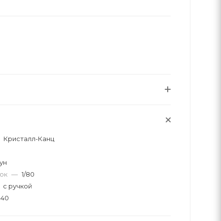
Кристалл-Канц
ун
вок
—
1/80
с ручкой
40