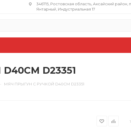
346715, Ростовская область​, Аксайский район, 
Янтарный, Индустриальная 17
 D40СМ D23351
—
МЯЧ ПРЫГУН С РУЧКОЙ D40СМ D23351