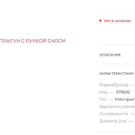
Нет в наличии
ОПИСАНИЕ
ХАРАКТЕРИСТИКИ
Марка(Бренд)
—
Код
—
078262
Тип
—
Мяч прыг
Варианты упако
Особенности
—
Диаметр (см)
—