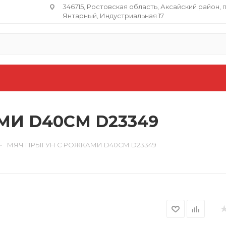
346715, Ростовская область​, Аксайский район, 
Янтарный, Индустриальная 17
МИ D40СМ D23349
—
МЯЧ ПРЫГУН С РОЖКАМИ D40СМ D23349