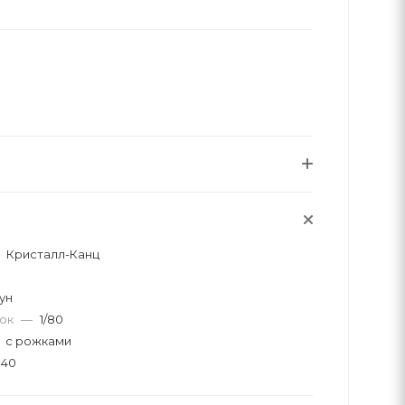
Кристалл-Канц
ун
вок
—
1/80
с рожками
40