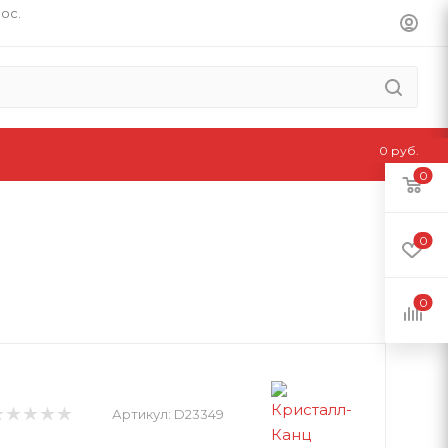
пос.
0 руб.
0
0
0
Артикул:
D23349