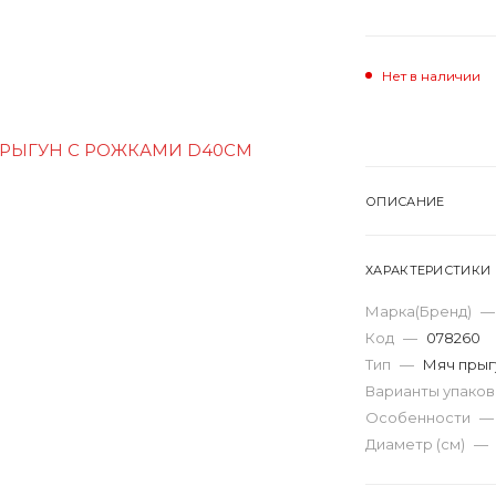
Нет в наличии
ОПИСАНИЕ
ХАРАКТЕРИСТИКИ
Марка(Бренд)
—
Код
—
078260
Тип
—
Мяч прыг
Варианты упако
Особенности
—
Диаметр (см)
—