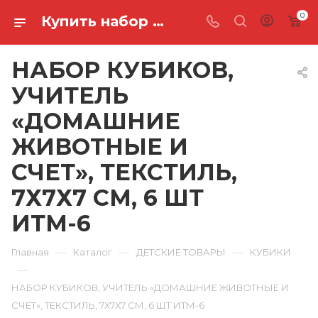
0
Купить набор кубиков, учитель «домашние животные и счет», текстиль, 7х7х7 см, 6 шт ИТМ-6 в Ростове-на-Дону
НАБОР КУБИКОВ,
УЧИТЕЛЬ
«ДОМАШНИЕ
ЖИВОТНЫЕ И
СЧЕТ», ТЕКСТИЛЬ,
7Х7Х7 СМ, 6 ШТ
ИТМ-6
—
—
—
Главная
Каталог
ДЕТСКИЕ ТОВАРЫ
КУБИКИ
—
НАБОР КУБИКОВ, УЧИТЕЛЬ «ДОМАШНИЕ ЖИВОТНЫЕ И
СЧЕТ», ТЕКСТИЛЬ, 7Х7Х7 СМ, 6 ШТ ИТМ-6