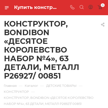
0
Купить конструктор, bondibon «десятое королевство набор №4», 63 детали, металл Р26927/ 00851 в Ростове-на-Дону
КОНСТРУКТОР,
BONDIBON
«ДЕСЯТОЕ
КОРОЛЕВСТВО
НАБОР №4», 63
ДЕТАЛИ, МЕТАЛЛ
Р26927/ 00851
—
—
—
Главная
Каталог
ДЕТСКИЕ ТОВАРЫ
—
КОНСТРУКТОР
КОНСТРУКТОР, BONDIBON «ДЕСЯТОЕ КОРОЛЕВСТВО
НАБОР №4», 63 ДЕТАЛИ, МЕТАЛЛ Р26927/ 00851