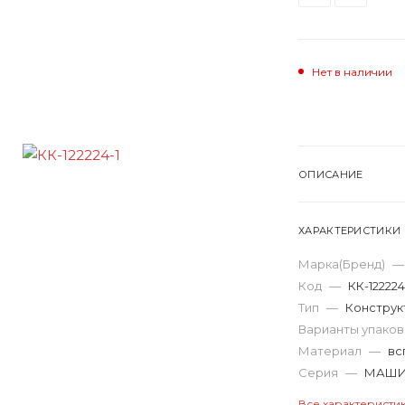
Нет в наличии
ОПИСАНИЕ
ХАРАКТЕРИСТИКИ
Марка(Бренд)
—
Код
—
КК-122224
Тип
—
Конструк
Варианты упако
Материал
—
вс
Серия
—
МАШ
Все характеристи