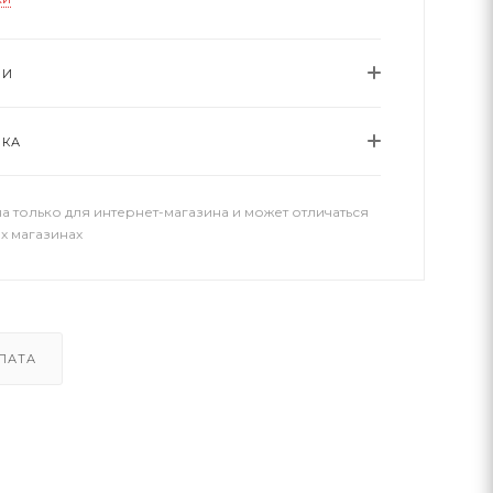
ИИ
ВКА
а только для интернет-магазина и может отличаться
х магазинах
ЛАТА