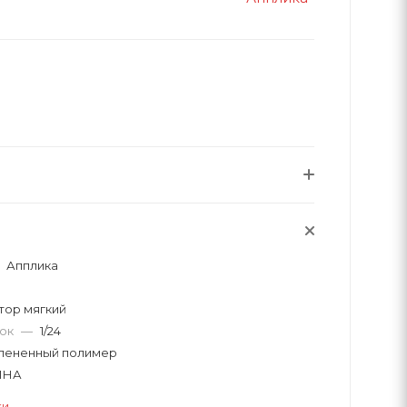
Апплика
тор мягкий
вок
—
1/24
пененный полимер
ИНА
ки