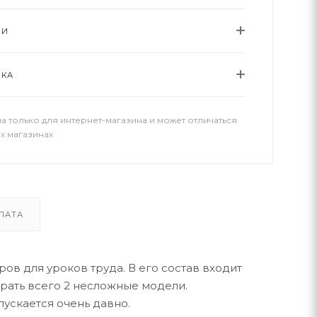
ИИ
ВКА
а только для интернет-магазина и может отличаться
х магазинах
ЛАТА
ров для уроков труда. В его состав входит
брать всего 2 несложные модели.
ускается очень давно.