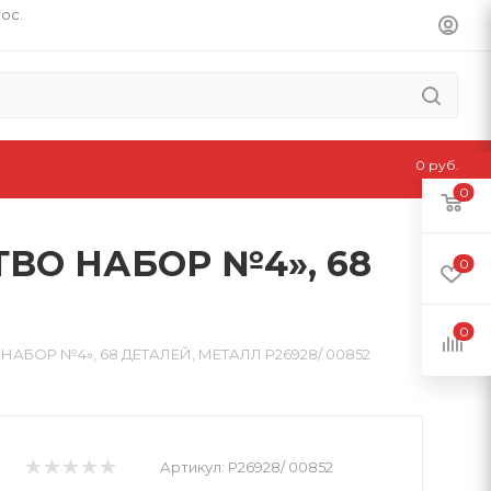
пос.
0 руб.
0
ВО НАБОР №4», 68
0
0
БОР №4», 68 ДЕТАЛЕЙ, МЕТАЛЛ Р26928/ 00852
Артикул:
Р26928/ 00852