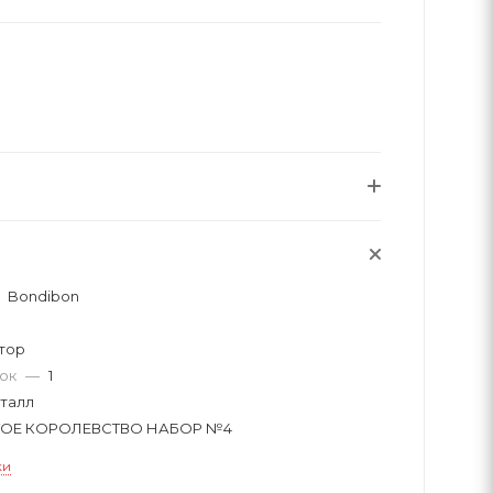
Bondibon
тор
вок
—
1
талл
ТОЕ КОРОЛЕВСТВО НАБОР №4
ки