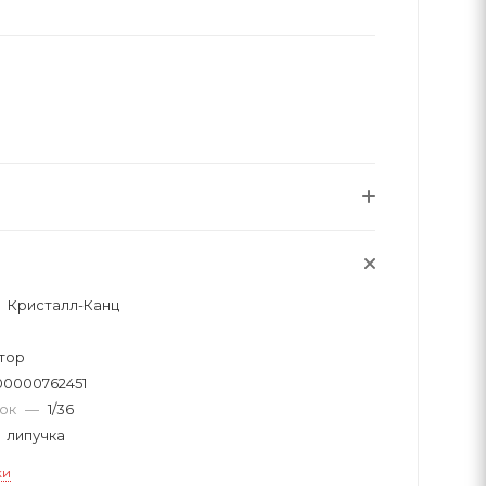
Кристалл-Канц
тор
00000762451
вок
—
1/36
липучка
ки