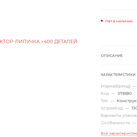
Нет в наличии
ОПИСАНИЕ
ХАРАКТЕРИСТИКИ
Марка(Бренд)
—
Код
—
076180
Тип
—
Конструк
ШтрихКод
—
13
Варианты упако
Особенности
—
Все характеристи