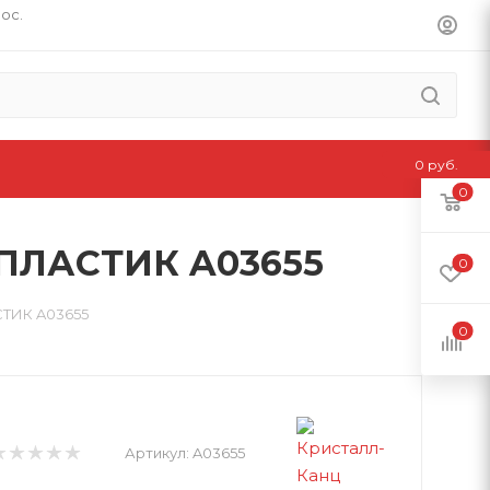
пос.
0 руб.
0
 ПЛАСТИК A03655
0
ТИК A03655
0
Артикул:
A03655