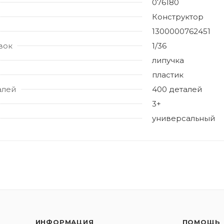
076180
Конструктор
1300000762451
вок
1/36
липучка
пластик
алей
400 деталей
3+
универсальный
ИНФОРМАЦИЯ
ПОМОЩЬ