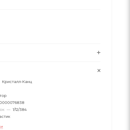
Кристалл-Канц
тор
30000076838
вок
—
1/12/384
астик
ки