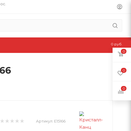
пос.
0 руб.
0
66
0
0
Артикул:
E15166