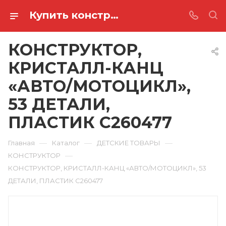
Купить конструктор, кристалл-канц «авто/мотоцикл», 53 детали, пластик C260477 в Ростове-на-Дону
КОНСТРУКТОР,
КРИСТАЛЛ-КАНЦ
«АВТО/МОТОЦИКЛ»,
53 ДЕТАЛИ,
ПЛАСТИК C260477
—
—
—
Главная
Каталог
ДЕТСКИЕ ТОВАРЫ
—
КОНСТРУКТОР
КОНСТРУКТОР, КРИСТАЛЛ-КАНЦ «АВТО/МОТОЦИКЛ», 53
ДЕТАЛИ, ПЛАСТИК C260477