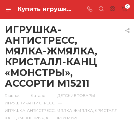
0
Купить игрушка-антистресс, мялка-жмялка, кристалл-канц «монстры», ассорти M15211 в Ростове-на-Дону
ИГРУШКА-
АНТИСТРЕСС,
МЯЛКА-ЖМЯЛКА,
КРИСТАЛЛ-КАНЦ
«МОНСТРЫ»,
АССОРТИ M15211
—
—
—
Главная
Каталог
ДЕТСКИЕ ТОВАРЫ
—
ИГРУШКИ-АНТИСТРЕСС
ИГРУШКА-АНТИСТРЕСС, МЯЛКА-ЖМЯЛКА, КРИСТАЛЛ-
КАНЦ «МОНСТРЫ», АССОРТИ M15211