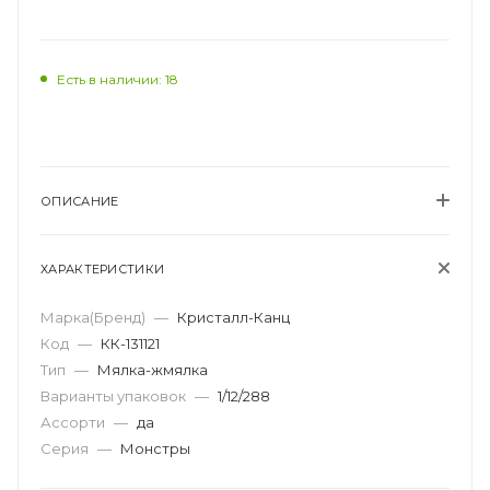
Есть в наличии: 18
ОПИСАНИЕ
ХАРАКТЕРИСТИКИ
Марка(Бренд)
—
Кристалл-Канц
Код
—
КК-131121
Тип
—
Мялка-жмялка
Варианты упаковок
—
1/12/288
Ассорти
—
да
Серия
—
Монстры