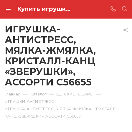
Купить игрушка-антистресс, мялка-жмялка, кристалл-канц «зверушки», ассорти C56655 в Ростове-на-Дону
ИГРУШКА-
АНТИСТРЕСС,
МЯЛКА-ЖМЯЛКА,
КРИСТАЛЛ-КАНЦ
«ЗВЕРУШКИ»,
АССОРТИ C56655
—
—
—
Главная
Каталог
ДЕТСКИЕ ТОВАРЫ
—
ИГРУШКИ-АНТИСТРЕСС
ИГРУШКА-АНТИСТРЕСС, МЯЛКА-ЖМЯЛКА, КРИСТАЛЛ-
КАНЦ «ЗВЕРУШКИ», АССОРТИ C56655