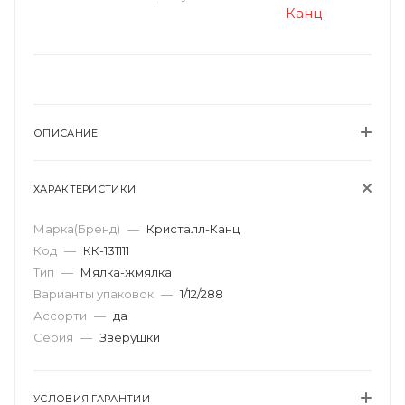
ОПИСАНИЕ
ХАРАКТЕРИСТИКИ
Марка(Бренд)
—
Кристалл-Канц
Код
—
КК-131111
Тип
—
Мялка-жмялка
Варианты упаковок
—
1/12/288
Ассорти
—
да
Серия
—
Зверушки
УСЛОВИЯ ГАРАНТИИ