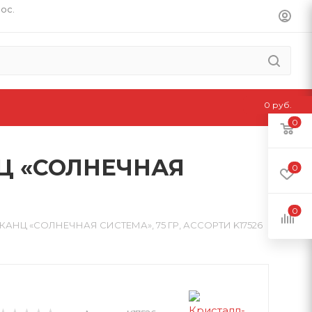
пос.
0 руб.
0
Ц «СОЛНЕЧНАЯ
0
0
АНЦ «СОЛНЕЧНАЯ СИСТЕМА», 75 ГР, АССОРТИ K17526