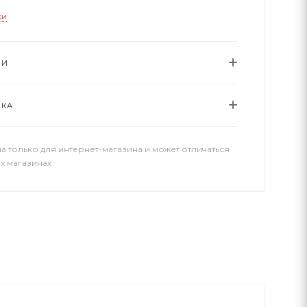
ки
ИИ
ВКА
а только для интернет-магазина и может отличаться
х магазинах