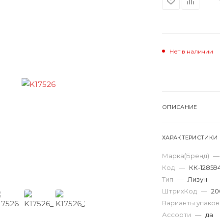
Нет в наличии
ОПИСАНИЕ
ХАРАКТЕРИСТИКИ
Марка(Бренд)
—
Код
—
КК-12859
Тип
—
Лизун
ШтрихКод
—
20
Варианты упако
Ассорти
—
да