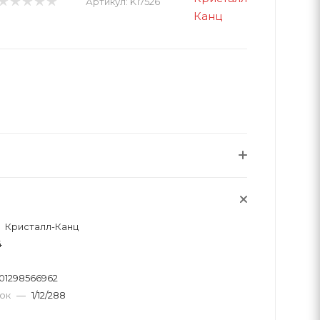
Артикул:
K17526
Кристалл-Канц
4
01298566962
вок
—
1/12/288