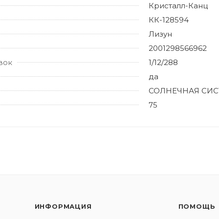
Кристалл-Канц
КК-128594
Лизун
2001298566962
вок
1/12/288
да
СОЛНЕЧНАЯ СИС
75
ИНФОРМАЦИЯ
ПОМОЩЬ