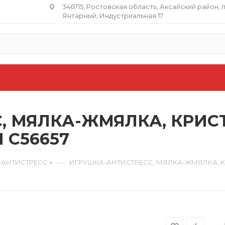
346715, Ростовская область​, Аксайский район, 
Янтарный, Индустриальная 17
, МЯЛКА-ЖМЯЛКА, КРИС
 C56657
—
-АНТИСТРЕСС
ИГРУШКА-АНТИСТРЕСС, МЯЛКА-ЖМЯЛКА, КР