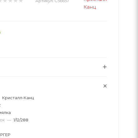
Артикул:
C56657
5
Кристалл-Канц
2
мялка
вок
—
1/12/288
РГЕР