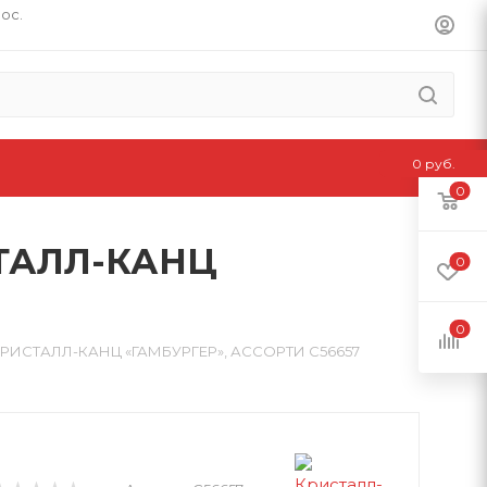
пос.
0 руб.
0
ТАЛЛ-КАНЦ
0
0
ИСТАЛЛ-КАНЦ «ГАМБУРГЕР», АССОРТИ C56657