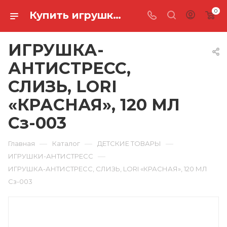
0
Купить игрушка-антистресс, слизь, lori «красная», 120 мл Сз-003 в Ростове-на-Дону
ИГРУШКА-
АНТИСТРЕСС,
СЛИЗЬ, LORI
«КРАСНАЯ», 120 МЛ
Сз-003
—
—
—
Главная
Каталог
ДЕТСКИЕ ТОВАРЫ
—
ИГРУШКИ-АНТИСТРЕСС
ИГРУШКА-АНТИСТРЕСС, СЛИЗЬ, LORI «КРАСНАЯ», 120 МЛ
Сз-003