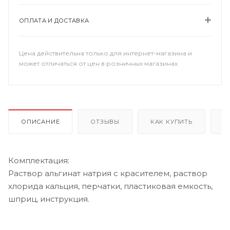
ОПЛАТА И ДОСТАВКА
Цена действительна только для интернет-магазина и
может отличаться от цен в розничных магазинах
ОПИСАНИЕ
ОТЗЫВЫ
КАК КУПИТЬ
О
Комплектация:
Раствор альгинат натрия с красителем, раствор
хлорида кальция, перчатки, пластиковая емкость,
шприц, инструкция.