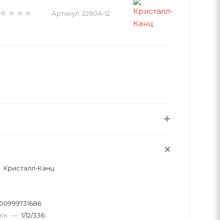
Артикул:
2280A-12
Кристалл-Канц
00999731686
вок
—
1/12/336