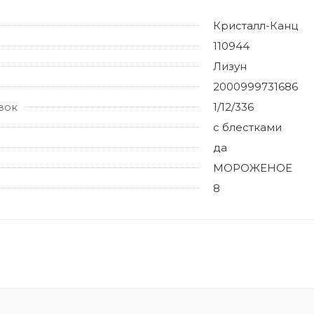
Кристалл-Канц
110944
Лизун
2000999731686
вок
1/12/336
с блестками
да
МОРОЖЕНОЕ
8