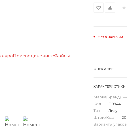
Нет в наличии
ОПИСАНИЕ
ХАРАКТЕРИСТИКИ
Марка(Бренд)
—
Код
—
110944
Тип
—
Лизун
ШтрихКод
—
20
Варианты упако