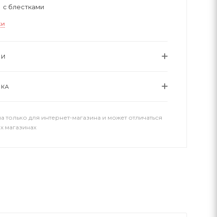
с блестками
ки
ИИ
ВКА
а только для интернет-магазина и может отличаться
х магазинах