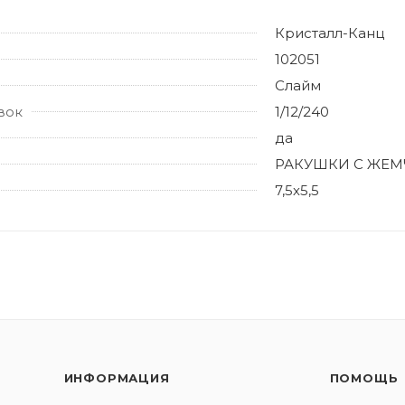
Кристалл-Канц
102051
Слайм
вок
1/12/240
да
РАКУШКИ С ЖЕМ
7,5х5,5
ИНФОРМАЦИЯ
ПОМОЩЬ