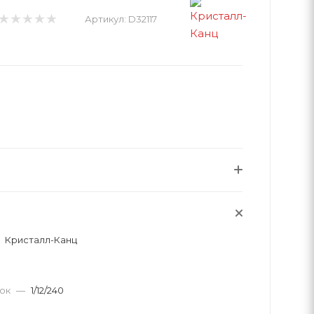
Артикул:
D32117
Кристалл-Канц
вок
—
1/12/240