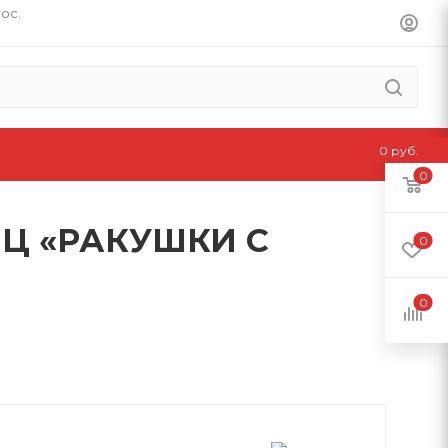
пос.
0 руб.
0
НЦ «РАКУШКИ С
0
0