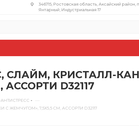
346715, Ростовская область​, Аксайский район, 
Янтарный, Индустриальная 17
, СЛАЙМ, КРИСТАЛЛ-КА
, АССОРТИ D32117
—
-АНТИСТРЕСС
С ЖЕМЧУГОМ», 7,5Х5,5 СМ, АССОРТИ D32117