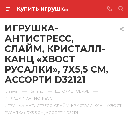
Купить игрушка-антистресс, слайм, кристалл-канц «хвост русалки», 7х5,5 см, ассорти D32121 в Ростове-на-Дону
ИГРУШКА-
АНТИСТРЕСС,
СЛАЙМ, КРИСТАЛЛ-
КАНЦ «ХВОСТ
РУСАЛКИ», 7Х5,5 СМ,
АССОРТИ D32121
—
—
—
Главная
Каталог
ДЕТСКИЕ ТОВАРЫ
—
ИГРУШКИ-АНТИСТРЕСС
ИГРУШКА-АНТИСТРЕСС, СЛАЙМ, КРИСТАЛЛ-КАНЦ «ХВОСТ
РУСАЛКИ», 7Х5,5 СМ, АССОРТИ D32121