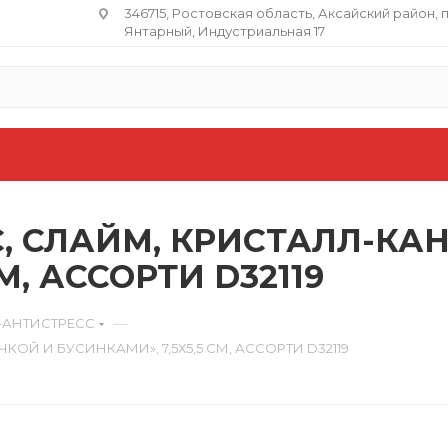
346715, Ростовская область​, Аксайский район, 
Янтарный, Индустриальная 17
, СЛАЙМ, КРИСТАЛЛ-КАН
М, АССОРТИ D32119
—
-АНТИСТРЕСС
ОЙ И БУСИНКАМИ», 7,5Х5,5 СМ, АССОРТИ D32119