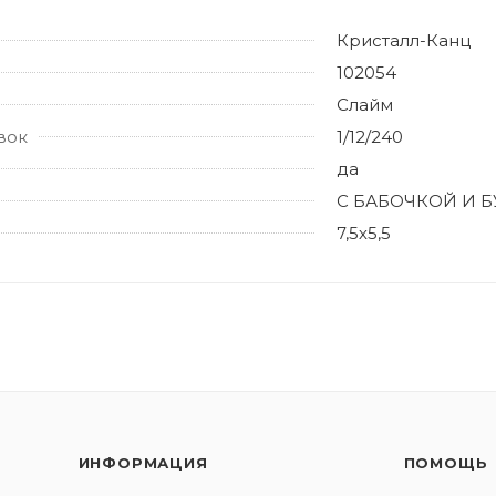
Кристалл-Канц
102054
Слайм
вок
1/12/240
да
С БАБОЧКОЙ И 
7,5х5,5
ИНФОРМАЦИЯ
ПОМОЩЬ