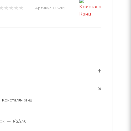
Артикул:
D32119
Кристалл-Канц
вок
—
1/12/240