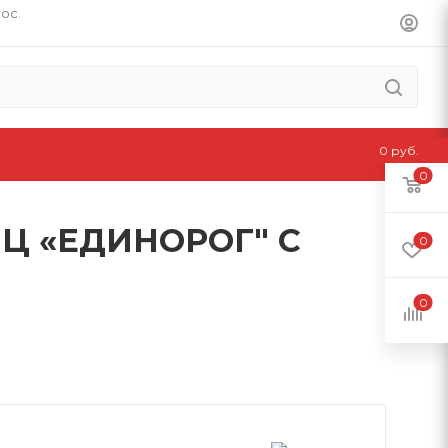
пос.
0 руб.
0
Ц «ЕДИНОРОГ" С
0
0