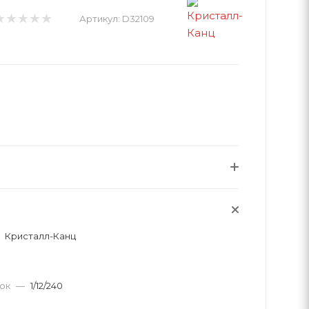
Артикул:
D32109
Кристалл-Канц
вок
—
1/12/240