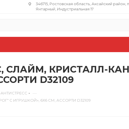
346715, Ростовская область​, Аксайский район, 
Янтарный, Индустриальная 17
, СЛАЙМ, КРИСТАЛЛ-КАН
ССОРТИ D32109
—
-АНТИСТРЕСС
Г" С ИГРУШКОЙ», 6Х6 СМ, АССОРТИ D32109