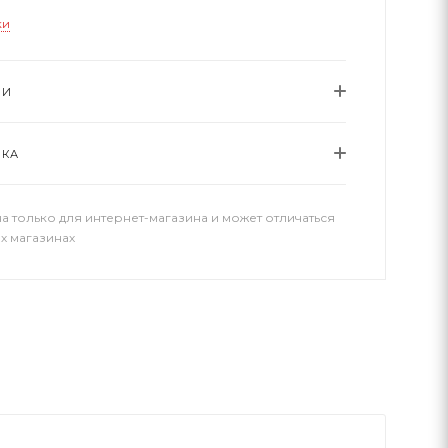
ки
ИИ
ВКА
а только для интернет-магазина и может отличаться
х магазинах