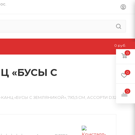
пос.
0 руб.
0
Ц «БУСЫ С
0
0
АНЦ «БУСЫ С ЗЕМЛЯНИКОЙ», 7Х5,5 СМ, АССОРТИ D32116