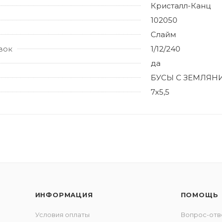
Кристалл-Канц
102050
Слайм
вок
1/12/240
да
БУСЫ С ЗЕМЛЯН
7х5,5
ИНФОРМАЦИЯ
ПОМОЩЬ
Условия оплаты
Вопрос-отв