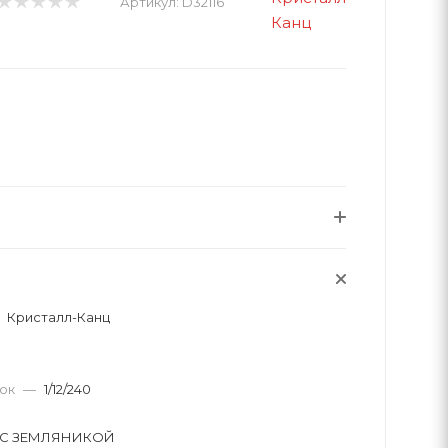
Артикул:
D32116
Кристалл-Канц
вок
—
1/12/240
 С ЗЕМЛЯНИКОЙ