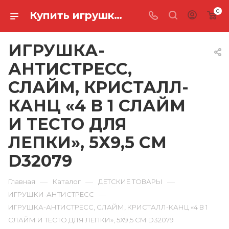
0
Купить игрушка-антистресс, слайм, кристалл-канц «4 в 1 слайм и тесто для лепки», 5х9,5 см D32079 в Ростове-на-Дону
ИГРУШКА-
АНТИСТРЕСС,
СЛАЙМ, КРИСТАЛЛ-
КАНЦ «4 В 1 СЛАЙМ
И ТЕСТО ДЛЯ
ЛЕПКИ», 5Х9,5 СМ
D32079
—
—
—
Главная
Каталог
ДЕТСКИЕ ТОВАРЫ
—
ИГРУШКИ-АНТИСТРЕСС
ИГРУШКА-АНТИСТРЕСС, СЛАЙМ, КРИСТАЛЛ-КАНЦ «4 В 1
СЛАЙМ И ТЕСТО ДЛЯ ЛЕПКИ», 5Х9,5 СМ D32079