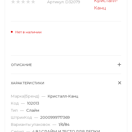
Артикул:
D32079
Нет в наличии
ОПИСАНИЕ
ХАРАКТЕРИСТИКИ
Марка(Бренд)
—
Кристалл-Канц
Код
—
102013
Тип
—
Слайм
ШтрихКод
—
2000999717369
Варианты упаковок
—
1/6/84
Серия
—
4 В 1 СЛАЙМ И ТЕСТО ДЛЯ ЛЕПКИ