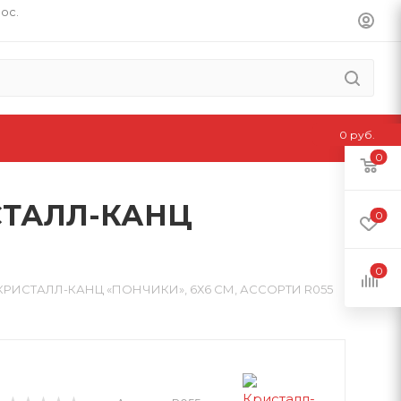
пос.
0 руб.
0
СТАЛЛ-КАНЦ
0
0
РИСТАЛЛ-КАНЦ «ПОНЧИКИ», 6Х6 СМ, АССОРТИ R055