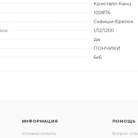
Кристалл-Канц
100876
Сквиши-брелок
вок
1/12/1200
да
ПОНЧИКИ
6х6
ИНФОРМАЦИЯ
ПОМОЩЬ
Условия оплаты
Вопрос-отв