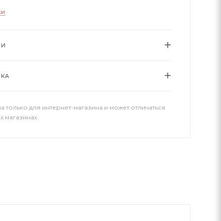
ки
ИИ
ВКА
а только для интернет-магазина и может отличаться
х магазинах