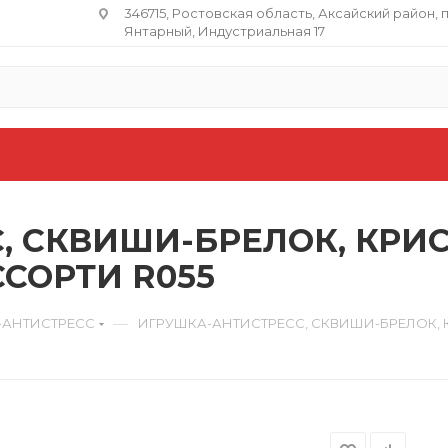
346715, Ростовская область​, Аксайский район, 
Янтарный, Индустриальная 17
, СКВИШИ-БРЕЛОК, КРИ
ССОРТИ R055
—
-АНТИСТРЕСС
ИГРУШКА-АНТИСТРЕСС, СКВИШИ-БРЕЛОК, К