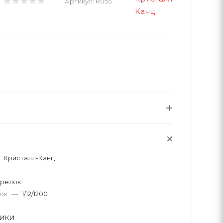
Артикул:
R055
Кристалл-Канц
брелок
вок
—
1/12/1200
ИКИ