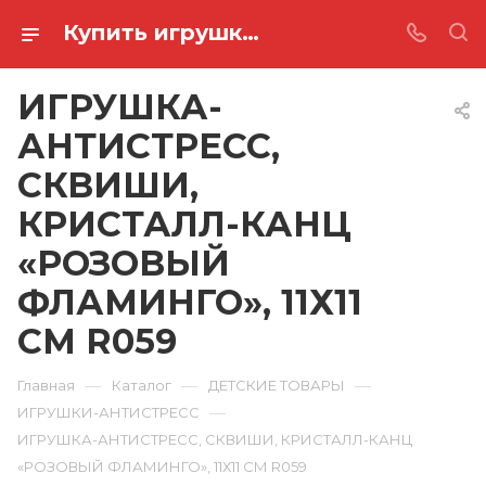
Купить игрушка-антистресс, сквиши, кристалл-канц «розовый фламинго», 11х11 см R059 в Ростове-на-Дону
ИГРУШКА-
АНТИСТРЕСС,
СКВИШИ,
КРИСТАЛЛ-КАНЦ
«РОЗОВЫЙ
ФЛАМИНГО», 11Х11
СМ R059
—
—
—
Главная
Каталог
ДЕТСКИЕ ТОВАРЫ
—
ИГРУШКИ-АНТИСТРЕСС
ИГРУШКА-АНТИСТРЕСС, СКВИШИ, КРИСТАЛЛ-КАНЦ
«РОЗОВЫЙ ФЛАМИНГО», 11Х11 СМ R059